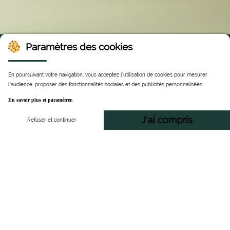
Paramètres des cookies
Rechercher une transaction
En poursuivant votre navigation, vous acceptez l'utilisation de cookies pour mesurer
l'audience, proposer des fonctionnalités sociales et des publicités personnalisées.
Recherche
Par carte
Avec mes
En savoir plus et paramétrer.
simplifiée
bancaire
identifiants
J'ai compris
Refuser et continuer
Recherche simplifiée
Veuillez saisir l’email avec lequel vous vous êtes inscrit
sur le site (Espace sécurisé).